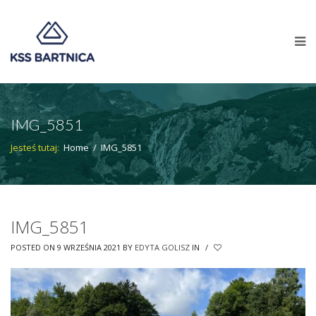
IMG_5851
Jesteś tutaj:
Home
/
IMG_5851
IMG_5851
POSTED ON 9 WRZEŚNIA 2021
BY
EDYTA GOLISZ
IN
/