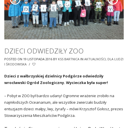
DZIECI ODWIEDZIŁY ZOO
POSTED ON 19 LISTOPADA 2016
BY
KSS BARTNICA
IN
AKTUALNOŚCI
,
DLA LUDZI
I ŚRODOWISKA
/
Dzieci z wałbrzyskiej dzielnicy Podgórze odwiedziły
wrocławski Ogród Zoologiczny. Wycieczka była super!
– Pobyt w ZOO był bardzo udany! Ogromne wrażenie zrobiło na
najmłodszych Oceanarium, ale wszystkie zwierzaki budziły
entuzjazm dzieci: małpy, lwy, żyrafy – mówi Krzysztof Gołosz, prezes
Stowarzyszenia Mieszkańców Podgórza.