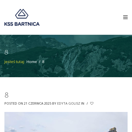
8
Jesteś tutaj:
Home
/
8
8
POSTED ON 21 CZERWCA 2025
BY
EDYTA GOLISZ
IN
/