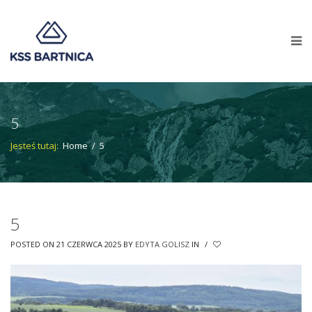
5
Jesteś tutaj:
Home
/
5
5
POSTED ON 21 CZERWCA 2025
BY
EDYTA GOLISZ
IN
/