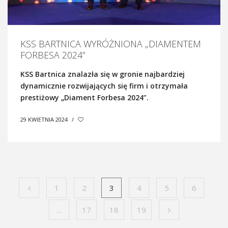
KSS BARTNICA WYRÓŻNIONA „DIAMENTEM
FORBESA 2024”
KSS Bartnica znalazła się w gronie najbardziej
dynamicznie rozwijających się firm i otrzymała
prestiżowy „Diament Forbesa 2024”.
29 KWIETNIA 2024
/
1
2
3
4
5
6
…
17
18
19