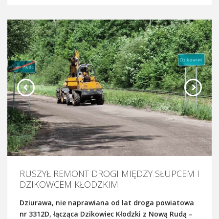
RUSZYŁ REMONT DROGI MIĘDZY SŁUPCEM I
DZIKOWCEM KŁODZKIM
Dziurawa, nie naprawiana od lat droga powiatowa
nr 3312D, łącząca Dzikowiec Kłodzki z Nową Rudą –