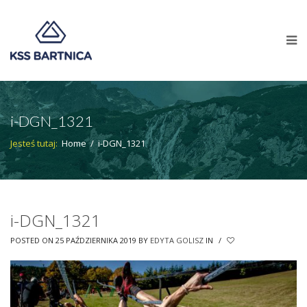
i-DGN_1321
Jesteś tutaj:
Home
/
i-DGN_1321
i-DGN_1321
POSTED ON 25 PAŹDZIERNIKA 2019
BY
EDYTA GOLISZ
IN
/