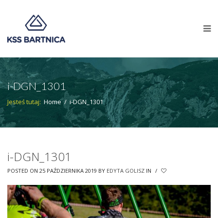
i-DGN_1301
Jesteś tutaj:
Home
/
i-DGN_1301
i-DGN_1301
POSTED ON 25 PAŹDZIERNIKA 2019
BY
EDYTA GOLISZ
IN
/