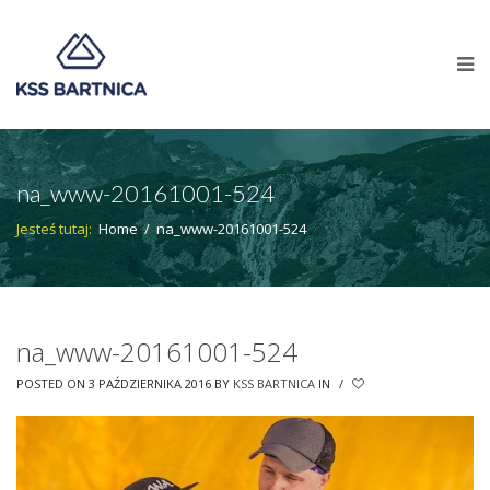
na_www-20161001-524
Jesteś tutaj:
Home
/
na_www-20161001-524
na_www-20161001-524
POSTED ON 3 PAŹDZIERNIKA 2016
BY
KSS BARTNICA
IN
/