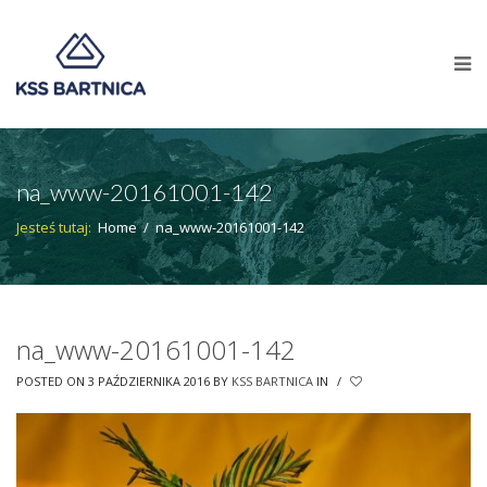
na_www-20161001-142
Jesteś tutaj:
Home
/
na_www-20161001-142
na_www-20161001-142
POSTED ON 3 PAŹDZIERNIKA 2016
BY
KSS BARTNICA
IN
/