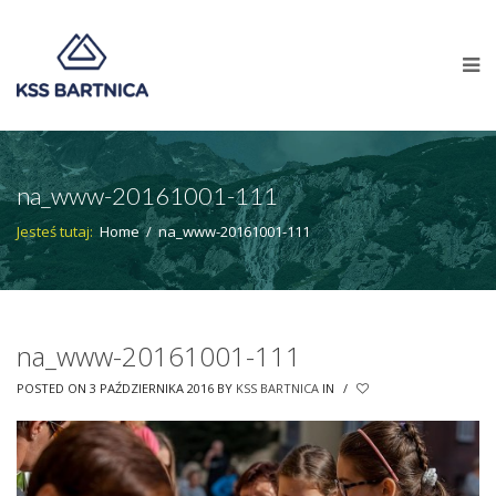
na_www-20161001-111
Jesteś tutaj:
Home
/
na_www-20161001-111
na_www-20161001-111
POSTED ON 3 PAŹDZIERNIKA 2016
BY
KSS BARTNICA
IN
/