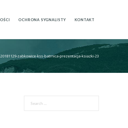
OŚCI
OCHRONA SYGNALISTY
KONTAKT
-20181129-zabkowice-kss-batrnica-prezentacja-ksiazki-23