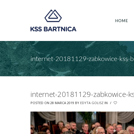
HOME
internet-20181129-zabkowice-kss-ba
internet-20181129-zabkowice-kss
POSTED ON 28 MARCA 2019
BY
EDYTA GOLISZ
IN
/