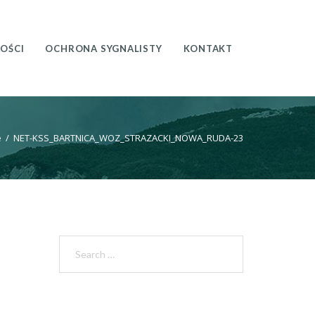
OŚCI
OCHRONA SYGNALISTY
KONTAKT
e
/
NET-KSS_BARTNICA_WOZ_STRAZACKI_NOWA_RUDA-23