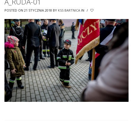
A_RUDA-01
POSTED ON 21 STYCZNIA 2018
BY
KSS BARTNICA
IN
/