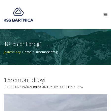
18remont drogi
Jesteś tutaj:
Home
/
18remont drogi
18remont drogi
POSTED ON 1 PAŹDZIERNIKA 2023
BY
EDYTA GOLISZ
IN
/