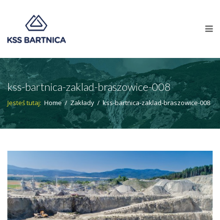
kss-bartnica-zaklad-braszowice-008
Jesteś tutaj:
Home
/
Zakłady
/
kss-bartnica-zaklad-braszowice-008