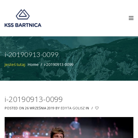
i-20190913-0099
Jesteś tutaj:
Home
/
i-20190913-0099
i-20190913-0099
POSTED ON 26 WRZEŚNIA 2019
BY
EDYTA GOLISZ
IN
/